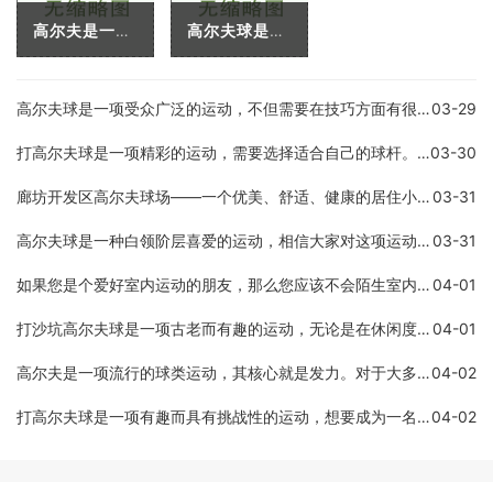
高尔夫是一项源远流长的体育运动。它不仅考验人的体能和技巧，更需要一定的思考和策略，常被誉为“皇室运动”、“绅士运动”、“高雅的体育”等。想要从事高尔夫运动，首先需
高尔夫球是一项让人赞叹的运动，它将技能、智力和策略相融合，不仅能够锻炼身体，还能够培养人的心理素质。对于初学者来说，掌握高尔夫杆数的使用非常重要。高尔夫球杆可以分
高尔夫球是一项受众广泛的运动，不但需要在技巧方面有很高的要求，还需要有足够的耐力和力量才能完成一场比赛。在高尔夫运动中，需要动用很多的肌肉群才能达到理想的效果。以
03-29
打高尔夫球是一项精彩的运动，需要选择适合自己的球杆。不同的球杆长度、角度和材质对于不同的球手来说有不同的作用。我们将为您介绍一些适合打高尔夫球的球杆。一号木杆：适
03-30
廊坊开发区高尔夫球场——一个优美、舒适、健康的居住小区廊坊开发区高尔夫球场是一个拥有高尔夫球场、高端住宅、豪华别墅和度假酒店等配套设施的优美小区。位于河北省廊坊市
03-31
高尔夫球是一种白领阶层喜爱的运动，相信大家对这项运动都有一定的了解。但是，高尔夫球到底有什么好玩的呢？今天，就让我们一起来探究一下高尔夫球带给人们的愉悦和乐趣。高
03-31
如果您是个爱好室内运动的朋友，那么您应该不会陌生室内高尔夫。如果你是个新手，那么在前往室内高尔夫球场前，您需要准备的是室内高尔夫球设备。不同的设备价格会有所不同，
04-01
打沙坑高尔夫球是一项古老而有趣的运动，无论是在休闲度假还是竞技比赛中都备受青睐。随着高尔夫球在世界范围内的普及，越来越多的人开始尝试这项运动，但对于初学者来说可能
04-01
高尔夫是一项流行的球类运动，其核心就是发力。对于大多数人而言，左手和右手的发力方式可能不同，这可能导致助推和准确度方面的问题。在这篇文章中，我们将介绍高尔夫左右手
04-02
打高尔夫球是一项有趣而具有挑战性的运动，想要成为一名优秀的高尔夫球手需要掌握一些技巧。以下是几种提高击球水平的技巧。正确的姿势和击球方式十分重要。站姿应该放松，保
04-02