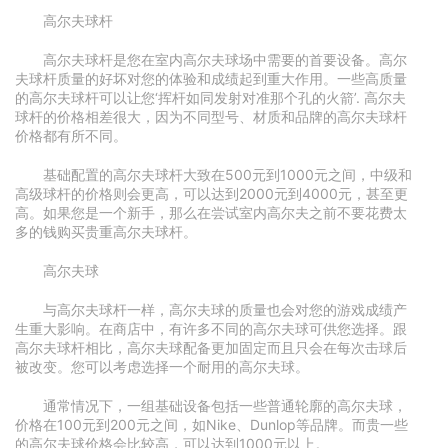
高尔夫球杆
高尔夫球杆是您在室内高尔夫球场中需要的首要设备。高尔
夫球杆质量的好坏对您的体验和成绩起到重大作用。一些高质量
的高尔夫球杆可以让您‘挥杆如同发射对准那个孔的火箭’. 高尔夫
球杆的价格相差很大，因为不同型号、材质和品牌的高尔夫球杆
价格都有所不同。
基础配置的高尔夫球杆大致在500元到1000元之间，中级和
高级球杆的价格则会更高，可以达到2000元到4000元，甚至更
高。如果您是一个新手，那么在尝试室内高尔夫之前不要花费太
多的钱购买贵重高尔夫球杆。
高尔夫球
与高尔夫球杆一样，高尔夫球的质量也会对您的游戏成绩产
生重大影响。在商店中，有许多不同的高尔夫球可供您选择。跟
高尔夫球杆相比，高尔夫球配备更加固定而且只会在每次击球后
被改变。您可以考虑选择一个耐用的高尔夫球。
通常情况下，一组基础设备包括一些普通轮廓的高尔夫球，
价格在100元到200元之间，如Nike、Dunlop等品牌。而贵一些
的高尔夫球价格会比较高，可以达到1000元以上。