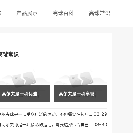
态
产品展示
高球百科
高球常识
高球常识
高尔夫是一项优雅的运动，它有助于锻炼身体和放松心情。高尔夫健身训练是一种有效的方式，可以帮助球手提高打球技巧，并且保持健康。本文将介绍高尔夫健身训练的方法，帮助你
高尔夫是一项享誉全球的运动项目，虽然看起来简单，但是却非常考验身体素质、技巧和心理素质，而得分则是评判运动员水平和比赛结果的表现。究竟如何看高尔夫比赛的得分呢？下
03-29
高尔夫球是一项受众广泛的运动，不但需要在技巧方面有很高的要求，还需要有足够的耐力和力量才能完成一场比赛。在高尔夫运动中，需要动用很多的肌肉群才能达到理想的效果。以
03-30
打高尔夫球是一项精彩的运动，需要选择适合自己的球杆。不同的球杆长度、角度和材质对于不同的球手来说有不同的作用。我们将为您介绍一些适合打高尔夫球的球杆。一号木杆：适