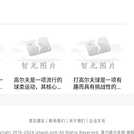
一
高尔夫是一项流行的
打高尔夫球是一项有
球类运动，其核心就
趣而具有挑战性的运
度
是发力。对于大多数
动，想要成为一名优
都
人而言，左手和右手
秀的高尔夫球手需要
尔
的发力方式可能不
掌握一些技巧。以下
的
同，这可能导致助推
是几种提高击球水平
人
和准确度方面的问
意见建议 | 联系我们 | 关于我们 | 企业文化
的技巧。正确的姿势
，
题。在这篇文章中，
和击球方式十分重
yright 2015-2026 jzhaoli.com All Rights Reserved. 昊力高尔夫网 