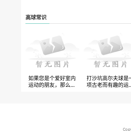
高球常识
如果您是个爱好室内
打沙坑高尔夫球是
运动的朋友，那么您
项古老而有趣的运
应该不会陌生室内高
动，无论是在休闲
尔夫。如果你是个新
假还是竞技比赛中
手，那么在前往室内
备受青睐。随着高
高尔夫球场前，您需
夫球在世界范围内
要准备的是室内高尔
普及，越来越多的
夫球设备。不同的设
开始尝试这项运动
Cop