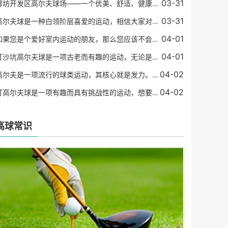
03-31
廊坊开发区高尔夫球场——一个优美、舒适、健康的居住小区廊坊开发区高尔夫球场是一个拥有高尔夫球场、高端住宅、豪华别墅和度假酒店等配套设施的优美小区。位于河北省廊坊市
03-31
高尔夫球是一种白领阶层喜爱的运动，相信大家对这项运动都有一定的了解。但是，高尔夫球到底有什么好玩的呢？今天，就让我们一起来探究一下高尔夫球带给人们的愉悦和乐趣。高
04-01
如果您是个爱好室内运动的朋友，那么您应该不会陌生室内高尔夫。如果你是个新手，那么在前往室内高尔夫球场前，您需要准备的是室内高尔夫球设备。不同的设备价格会有所不同，
04-01
打沙坑高尔夫球是一项古老而有趣的运动，无论是在休闲度假还是竞技比赛中都备受青睐。随着高尔夫球在世界范围内的普及，越来越多的人开始尝试这项运动，但对于初学者来说可能
04-02
高尔夫是一项流行的球类运动，其核心就是发力。对于大多数人而言，左手和右手的发力方式可能不同，这可能导致助推和准确度方面的问题。在这篇文章中，我们将介绍高尔夫左右手
04-02
打高尔夫球是一项有趣而具有挑战性的运动，想要成为一名优秀的高尔夫球手需要掌握一些技巧。以下是几种提高击球水平的技巧。正确的姿势和击球方式十分重要。站姿应该放松，保
高球常识