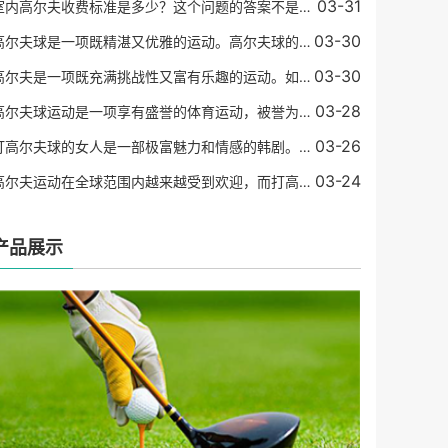
03-31
室内高尔夫收费标准是多少？这个问题的答案不是那么简单，它可能因为不同的场地、设备和地区而有所不同。但是，我们可以提供一些有关室内高尔夫收费标准的信息，以便您在了解
03-30
高尔夫球是一项既精湛又优雅的运动。高尔夫球的制作是一门精细的工艺，需要选材、烧制、加工等复杂的流程。为了使得高尔夫球具有更好的性能和稳定性，球杆的材质日渐精进，越
03-30
高尔夫是一项既充满挑战性又富有乐趣的运动。如果你是一名初学者，那么可能会感到有些困惑和不知所措。在这篇文章中，我们将为初学者介绍高尔夫如何打。基础设备在开始打高尔
03-28
高尔夫球运动是一项享有盛誉的体育运动，被誉为“运动中的绅士游戏”。 在高尔夫球比赛中，赢得比赛的关键因素是要尽可能地在标准杆数内将球打入洞中。 在这个过程中，球员需要
03-26
打高尔夫球的女人是一部极富魅力和情感的韩剧。该剧通过一个女性高尔夫球手的成长历程，讲述了困难、痛苦、挫折和梦想的人生故事。该剧不仅展现了高尔夫球运动的美妙，也探讨
03-24
高尔夫运动在全球范围内越来越受到欢迎，而打高尔夫球不仅需要技巧与耐力，更需要穿着合适的服装来让自己更加舒适自在。目前市面上有很多高尔夫球服装品牌，其中最知名的品牌
产品展示