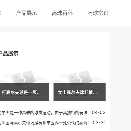
态
产品展示
高球百科
高球常识
产品展示
打高尔夫球是一项优雅而刺激的运动，已经成为许多人娱乐、锻炼和社交的活动选择。想要享受这项运动，有必要了解打高尔夫球一次需要多少钱。在本文中，我们将探讨这个问题及其
女士高尔夫球杆推荐品牌高尔夫是一项优雅、精致的运动。而选择适合自己的高尔夫球杆，则至关重要。而对于女性高尔夫爱好者来说，选择一款适合自己的高尔夫球杆则更显得至关重
04-02
高尔夫是一种高雅的球类运动，由于其独特的玩法和运动方式受到了越来越多人的关注和参与。在高尔夫球的配备中，铁杆可以说是最基本和最重要的球杆类型之一。在高尔夫运动中，
03-31
西湖国际高尔夫球场是杭州市区内一处公认的高端高尔夫球场，也是中国著名的高尔夫球场之一。其被誉为东方的世界级高尔夫球场，是由全球著名的世界级高尔夫球场设计师罗伯特•