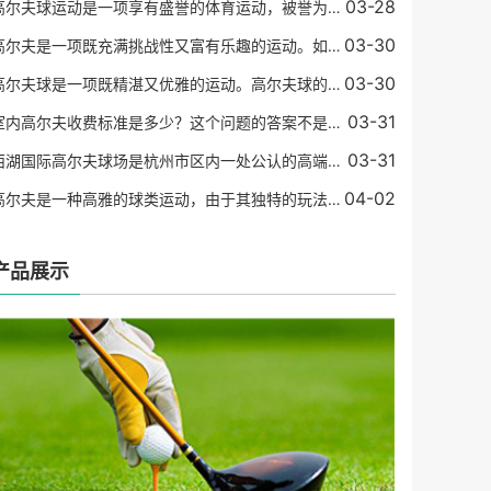
03-28
高尔夫球运动是一项享有盛誉的体育运动，被誉为“运动中的绅士游戏”。 在高尔夫球比赛中，赢得比赛的关键因素是要尽可能地在标准杆数内将球打入洞中。 在这个过程中，球员需要
03-30
高尔夫是一项既充满挑战性又富有乐趣的运动。如果你是一名初学者，那么可能会感到有些困惑和不知所措。在这篇文章中，我们将为初学者介绍高尔夫如何打。基础设备在开始打高尔
03-30
高尔夫球是一项既精湛又优雅的运动。高尔夫球的制作是一门精细的工艺，需要选材、烧制、加工等复杂的流程。为了使得高尔夫球具有更好的性能和稳定性，球杆的材质日渐精进，越
03-31
室内高尔夫收费标准是多少？这个问题的答案不是那么简单，它可能因为不同的场地、设备和地区而有所不同。但是，我们可以提供一些有关室内高尔夫收费标准的信息，以便您在了解
03-31
西湖国际高尔夫球场是杭州市区内一处公认的高端高尔夫球场，也是中国著名的高尔夫球场之一。其被誉为东方的世界级高尔夫球场，是由全球著名的世界级高尔夫球场设计师罗伯特•
04-02
高尔夫是一种高雅的球类运动，由于其独特的玩法和运动方式受到了越来越多人的关注和参与。在高尔夫球的配备中，铁杆可以说是最基本和最重要的球杆类型之一。在高尔夫运动中，
产品展示