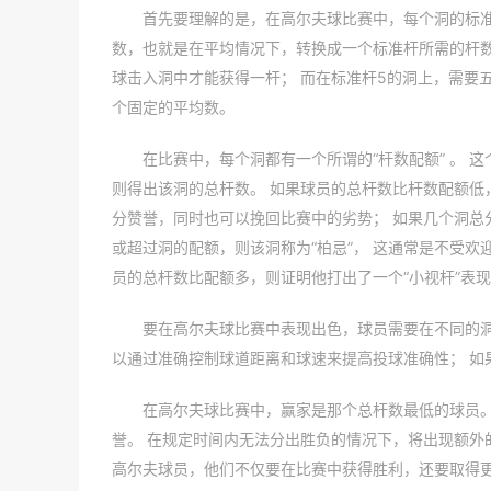
首先要理解的是，在高尔夫球比赛中，每个洞的标准
数，也就是在平均情况下，转换成一个标准杆所需的杆数
球击入洞中才能获得一杆； 而在标准杆5的洞上，需要
个固定的平均数。
在比赛中，每个洞都有一个所谓的“杆数配额” 。
则得出该洞的总杆数。 如果球员的总杆数比杆数配额低
分赞誉，同时也可以挽回比赛中的劣势； 如果几个洞总
或超过洞的配额，则该洞称为“柏忌”， 这通常是不受
员的总杆数比配额多，则证明他打出了一个“小视杆”表
要在高尔夫球比赛中表现出色，球员需要在不同的洞
以通过准确控制球道距离和球速来提高投球准确性； 如
在高尔夫球比赛中，赢家是那个总杆数最低的球员。
誉。 在规定时间内无法分出胜负的情况下，将出现额外
高尔夫球员，他们不仅要在比赛中获得胜利，还要取得