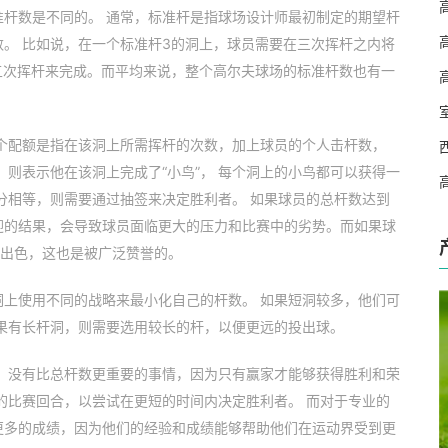
杆数是不同的。 通常，标准杆是指球场设计师最初制定的期望杆
。 比如说，在一个标准杆3的洞上，球员需要在三次挥杆之内将
五次挥杆来完成。而平均来说，整个高尔夫球场的标准杆数也有一
 这个配额是指在该洞上所需挥杆的次数，加上球员的个人击杆数，
，则表示他在该洞上完成了“小鸟”， 每个洞上的小鸟都可以获得一
分相等，则需要通过抽签来决定胜利者。 如果球员的总杆数达到
欢迎的结果，会导致球员面临更大的压力和比赛中的劣势。而如果球
现出色，这也是被广泛赞誉的。
上使用不同的战略来最小化自己的杆数。 如果短洞较多，他们可
果有长杆洞，则需要选用较长的杆，以便更远的投出球。
 没有比总杆数更重要的事情，因为只有赢家才能够获得胜利和荣
的比赛回合，以尝试在更短的时间内决定胜利者。 而对于专业的
更多的成绩，因为他们的经验和成绩能够帮助他们在运动界受到更