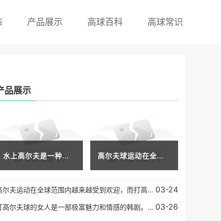
态
产品展示
高球百科
高球常识
产品展示
水上高尔夫是一种新型的高尔夫运动，它与传统高尔夫不同，这种运动是在水面上进行的。它需要更多的技巧和耐心。本文将介绍如何玩水上高尔夫，以及与传统高尔夫的区别。水上高
高尔夫球运动在全球范围内广受欢迎，而中国也逐渐成为这项运动的热门国度之一。很多人对于高尔夫运动有一定的了解，但是对于高尔夫球场的费用却并不清楚。今天我们就来聊一聊
03-24
高尔夫运动在全球范围内越来越受到欢迎，而打高尔夫球不仅需要技巧与耐力，更需要穿着合适的服装来让自己更加舒适自在。目前市面上有很多高尔夫球服装品牌，其中最知名的品牌
03-26
打高尔夫球的女人是一部极富魅力和情感的韩剧。该剧通过一个女性高尔夫球手的成长历程，讲述了困难、痛苦、挫折和梦想的人生故事。该剧不仅展现了高尔夫球运动的美妙，也探讨