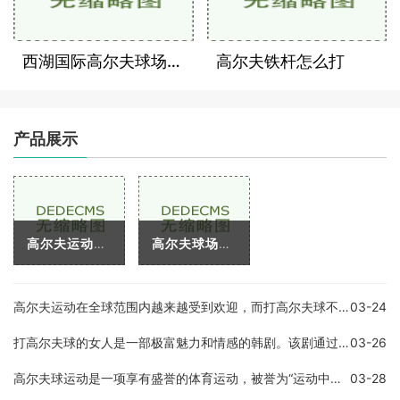
西湖国际高尔夫球场打球价格多少
高尔夫铁杆怎么打
产品展示
高尔夫运动是一项富含文化底蕴的室外运动，它源于苏格兰，在这个被美丽的海景山景环绕的国度里，高尔夫运动经过了数百年的演化和改良，逐渐成为了一项全球性的运动。高尔夫运
高尔夫球场作为一项高端运动和娱乐方式，一直以来备受人们的喜爱和追捧。然而对于初次接触高尔夫球的人来说，不知道如何收费可能会让人感到困惑。本文将详细介绍高尔夫球场的
高尔夫运动在全球范围内越来越受到欢迎，而打高尔夫球不仅需要技巧与耐力，更需要穿着合适的服装来让自己更加舒适自在。目前市面上有很多高尔夫球服装品牌，其中最知名的品牌
03-24
打高尔夫球的女人是一部极富魅力和情感的韩剧。该剧通过一个女性高尔夫球手的成长历程，讲述了困难、痛苦、挫折和梦想的人生故事。该剧不仅展现了高尔夫球运动的美妙，也探讨
03-26
高尔夫球运动是一项享有盛誉的体育运动，被誉为“运动中的绅士游戏”。 在高尔夫球比赛中，赢得比赛的关键因素是要尽可能地在标准杆数内将球打入洞中。 在这个过程中，球员需要
03-28