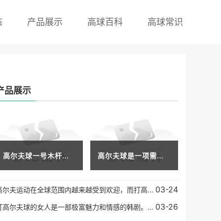
态
产品展示
高球百科
高球常识
产品展示
高尔夫球一号木杆是高尔夫球手中最强大的球杆之一，它通常用于开球。当高尔夫球手站在第一道球道上时，他们会选择自己最喜欢的球杆，开始他们的挥杆并开始他们的比赛之旅。高
高尔夫球是一项需要耐心和技巧的运动，可以帮助您保持身体健康，同时也是一项非常受欢迎的休闲活动。如果您想学习高尔夫球，但不知道从何开始，以下是一些简单的步骤来帮助您
03-24
高尔夫运动在全球范围内越来越受到欢迎，而打高尔夫球不仅需要技巧与耐力，更需要穿着合适的服装来让自己更加舒适自在。目前市面上有很多高尔夫球服装品牌，其中最知名的品牌
03-26
打高尔夫球的女人是一部极富魅力和情感的韩剧。该剧通过一个女性高尔夫球手的成长历程，讲述了困难、痛苦、挫折和梦想的人生故事。该剧不仅展现了高尔夫球运动的美妙，也探讨