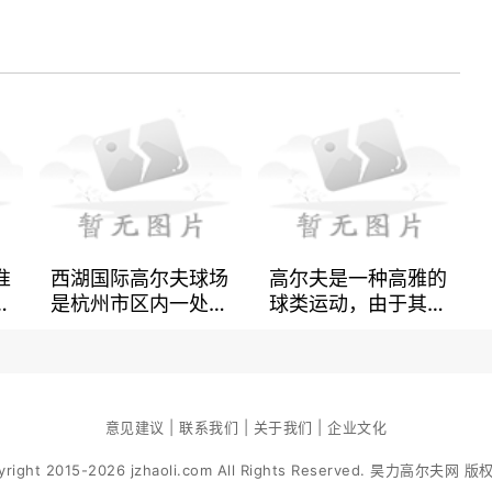
准
西湖国际高尔夫球场
高尔夫是一种高雅的
的
是杭州市区内一处公
球类运动，由于其独
，
认的高端高尔夫球
特的玩法和运动方式
场
场，也是中国著名的
受到了越来越多人的
有
高尔夫球场之一。其
关注和参与。在高尔
们
被誉为东方的世界级
夫球的配备中，铁杆
室
高尔夫球场，是由全
意见建议 | 联系我们 | 关于我们 | 企业文化
可以说是最基本和最
的
球著名的世界级高尔
重要的球杆类型之
yright 2015-2026 jzhaoli.com All Rights Reserved. 昊力高尔夫网 
解
夫球场设计师罗伯特
一。在高尔夫运动