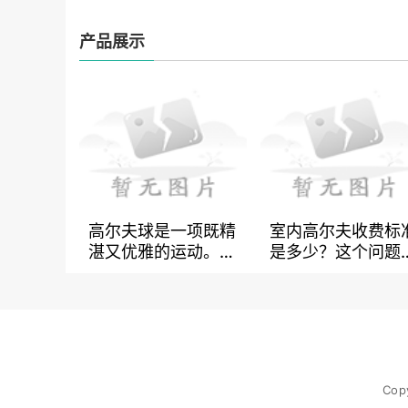
产品展示
高尔夫球是一项既精
室内高尔夫收费标
湛又优雅的运动。高
是多少？这个问题
尔夫球的制作是一门
答案不是那么简单
精细的工艺，需要选
它可能因为不同的
材、烧制、加工等复
地、设备和地区而
杂的流程。为了使得
所不同。但是，我
高尔夫球具有更好的
可以提供一些有关
性能和稳定性，球杆
内高尔夫收费标准
Cop
的材质日渐精进，越
信息，以便您在了