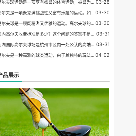
03-28
高尔夫球运动是一项享有盛誉的体育运动，被誉为“运动中的绅士游戏”。 在高尔夫球比赛中，赢得比赛的关键因素是要尽可能地在标准杆数内将球打入洞中。 在这个过程中，球员需要
03-30
高尔夫是一项既充满挑战性又富有乐趣的运动。如果你是一名初学者，那么可能会感到有些困惑和不知所措。在这篇文章中，我们将为初学者介绍高尔夫如何打。基础设备在开始打高尔
03-30
高尔夫球是一项既精湛又优雅的运动。高尔夫球的制作是一门精细的工艺，需要选材、烧制、加工等复杂的流程。为了使得高尔夫球具有更好的性能和稳定性，球杆的材质日渐精进，越
03-31
室内高尔夫收费标准是多少？这个问题的答案不是那么简单，它可能因为不同的场地、设备和地区而有所不同。但是，我们可以提供一些有关室内高尔夫收费标准的信息，以便您在了解
03-31
西湖国际高尔夫球场是杭州市区内一处公认的高端高尔夫球场，也是中国著名的高尔夫球场之一。其被誉为东方的世界级高尔夫球场，是由全球著名的世界级高尔夫球场设计师罗伯特•
04-02
高尔夫是一种高雅的球类运动，由于其独特的玩法和运动方式受到了越来越多人的关注和参与。在高尔夫球的配备中，铁杆可以说是最基本和最重要的球杆类型之一。在高尔夫运动中，
产品展示