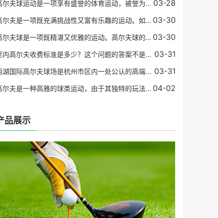
03-28
高尔夫球运动是一项享有盛誉的体育运动，被誉为“运动中的绅士游戏”。 在高尔夫球比赛中，赢得比赛的关键因素是要尽可能地在标准杆数内将球打入洞中。 在这个过程中，球员需要
03-30
高尔夫是一项既充满挑战性又富有乐趣的运动。如果你是一名初学者，那么可能会感到有些困惑和不知所措。在这篇文章中，我们将为初学者介绍高尔夫如何打。基础设备在开始打高尔
03-30
高尔夫球是一项既精湛又优雅的运动。高尔夫球的制作是一门精细的工艺，需要选材、烧制、加工等复杂的流程。为了使得高尔夫球具有更好的性能和稳定性，球杆的材质日渐精进，越
03-31
室内高尔夫收费标准是多少？这个问题的答案不是那么简单，它可能因为不同的场地、设备和地区而有所不同。但是，我们可以提供一些有关室内高尔夫收费标准的信息，以便您在了解
03-31
西湖国际高尔夫球场是杭州市区内一处公认的高端高尔夫球场，也是中国著名的高尔夫球场之一。其被誉为东方的世界级高尔夫球场，是由全球著名的世界级高尔夫球场设计师罗伯特•
04-02
高尔夫是一种高雅的球类运动，由于其独特的玩法和运动方式受到了越来越多人的关注和参与。在高尔夫球的配备中，铁杆可以说是最基本和最重要的球杆类型之一。在高尔夫运动中，
产品展示