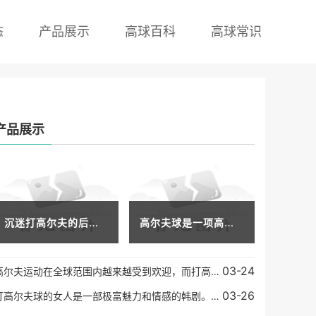
态
产品展示
高球百科
高球常识
产品展示
沉迷打高尔夫的后果高尔夫作为一项体育运动和生活方式，近年来在中国逐渐崛起，吸引了越来越多的人投入其中。有些人打高尔夫情有独钟，甚至沉迷但是他们可能并不了解沉迷打高
高尔夫球是一项高贵、典雅的运动，是一种需要技能和耐心的运动项目。随着时间的推移，高尔夫球已逐渐成为了一种富人运动。这是因为，打高尔夫球的成本非常高，包括球杆、球场
03-24
高尔夫运动在全球范围内越来越受到欢迎，而打高尔夫球不仅需要技巧与耐力，更需要穿着合适的服装来让自己更加舒适自在。目前市面上有很多高尔夫球服装品牌，其中最知名的品牌
03-26
打高尔夫球的女人是一部极富魅力和情感的韩剧。该剧通过一个女性高尔夫球手的成长历程，讲述了困难、痛苦、挫折和梦想的人生故事。该剧不仅展现了高尔夫球运动的美妙，也探讨