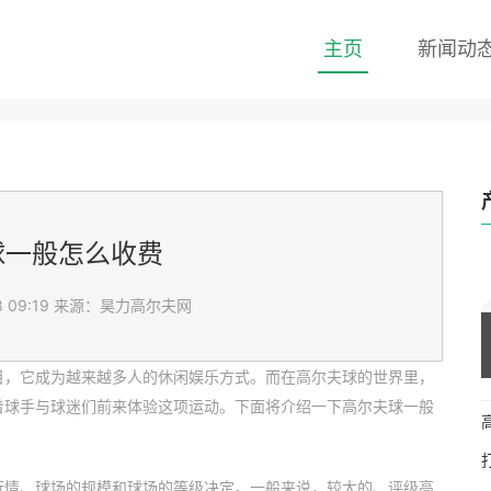
主页
新闻动
球一般怎么收费
 09:19
来源：昊力高尔夫网
目，它成为越来越多人的休闲娱乐方式。而在高尔夫球的世界里，
着球手与球迷们前来体验这项运动。下面将介绍一下高尔夫球一般
行情、球场的规模和球场的等级决定。一般来说，较大的、评级高