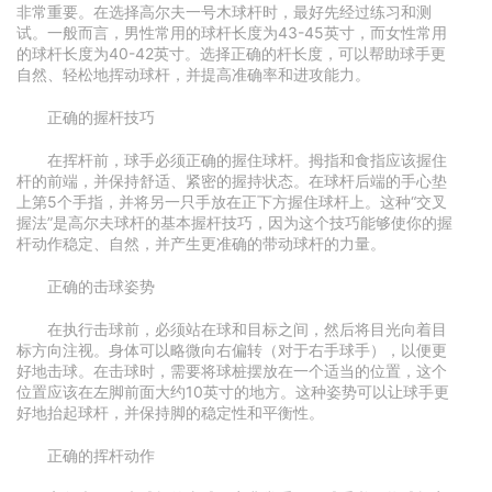
非常重要。在选择高尔夫一号木球杆时，最好先经过练习和测
试。一般而言，男性常用的球杆长度为43-45英寸，而女性常用
的球杆长度为40-42英寸。选择正确的杆长度，可以帮助球手更
自然、轻松地挥动球杆，并提高准确率和进攻能力。
正确的握杆技巧
在挥杆前，球手必须正确的握住球杆。拇指和食指应该握住
杆的前端，并保持舒适、紧密的握持状态。在球杆后端的手心垫
上第5个手指，并将另一只手放在正下方握住球杆上。这种“交叉
握法”是高尔夫球杆的基本握杆技巧，因为这个技巧能够使你的握
杆动作稳定、自然，并产生更准确的带动球杆的力量。
正确的击球姿势
在执行击球前，必须站在球和目标之间，然后将目光向着目
标方向注视。身体可以略微向右偏转（对于右手球手），以便更
好地击球。在击球时，需要将球桩摆放在一个适当的位置，这个
位置应该在左脚前面大约10英寸的地方。这种姿势可以让球手更
好地抬起球杆，并保持脚的稳定性和平衡性。
正确的挥杆动作