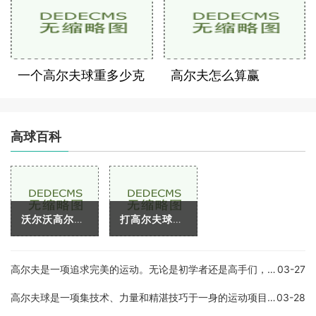
一个高尔夫球重多少克
高尔夫怎么算赢
高球百科
沃尔沃高尔夫球杆是全球极具品质和声誉的高尔夫球杆品牌，沃尔沃一直致力于推出高品质的高尔夫球杆，深受广大高尔夫爱好者的喜欢。沃尔沃高尔夫球杆的价格也很贵，对于那些热
打高尔夫球是一项非常有趣的运动，不仅可以让人感受到挑战性，还能获得身体锻炼和户外运动的快乐。而在打高尔夫球时，握杆是一个非常重要的环节。本文将向您介绍如何正确地握
高尔夫是一项追求完美的运动。无论是初学者还是高手们，都需要花费大量的时间去练习和改善自己的技巧。在高尔夫比赛中，技术的优劣不仅决定着一个球员的胜负，也决定着他们的
03-27
高尔夫球是一项集技术、力量和精湛技巧于一身的运动项目。它的技术含量极高，不仅要求球员具备精湛的球技技术，还需要具备出色的心理素质和良好的体力素质。下面，我们来详细
03-28