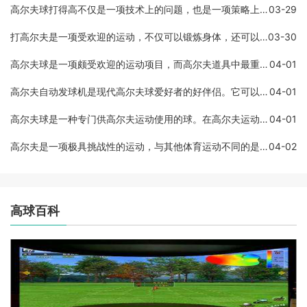
高尔夫球打得高不仅是一项技术上的问题，也是一项策略上的问题。以下是如何打出高尔夫球的一些方法和技巧，让你成为一个优秀的高尔夫球手。调整球杆要知道如何调整球杆。在许
03-29
打高尔夫是一项受欢迎的运动，不仅可以锻炼身体，还可以享受大自然和社交。但是，要想成为一名优秀的高尔夫手，在比赛中取得好的成绩，需要准备一些必要的装备。本文将介绍打
03-30
高尔夫球是一项颇受欢迎的运动项目，而高尔夫道具中最重要的必然是球杆。一套高尔夫球杆所包含的球杆数量是非常重要的，因为不同的球杆用途不同，使用数量不同。一套高尔夫球
04-01
高尔夫自动发球机是现代高尔夫球爱好者的好伴侣。它可以帮助球员训练发球技巧，提高发球的精准度和稳定性。这种设备通常是由电动马达、控制面板、球桶、自动吸球系统以及各种
04-01
高尔夫球是一种专门供高尔夫运动使用的球。在高尔夫运动中，球是极其重要的因素之一，因为球的重量会直接影响到球的飞行轨迹和飞行距离。在本文中，我们将深入探讨高尔夫球的
04-01
高尔夫是一项极具挑战性的运动，与其他体育运动不同的是，高尔夫的赢家是通过有效的杆数计算赢得比赛。在这篇文章中，我们将会讨论高尔夫比赛的计分方式，以及如何计算杆数来
04-02
高球百科