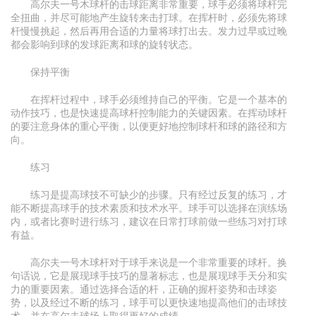
高尔夫一号木球杆的击球距离非常重要，球手必须将球杆完
全扭曲，并尽可能地产生旋转来击打球。在挥杆时，必须先将球
杆慢慢挑起，然后再用合适的力量将球打出去。发力过早或过晚
都会影响到球的发球距离和球的旋转状态。
保持平衡
在挥杆过程中，球手必须维持自己的平衡。它是一个基本的
动作技巧，也是快速提高球杆控制能力的关键因素。在挥动球杆
的要注意身体的重心平衡，以便更好地控制球杆和球的路径和方
向。
练习
练习是提高球技不可缺少的步骤。只有经过反复的练习，才
能不断提高球手的技术素质和技术水平。球手可以选择在演练场
内，或者比赛时进行练习，建议在日常打球前做一些练习对打球
有益。
高尔夫一号木球杆对于球手来说是一个非常重要的球杆。换
句话说，它是展现球手技巧的显著标志，也是展现球手天分和实
力的重要因素。通过选择合适的杆，正确的握杆姿势和击球姿
势，以及经过不断的练习，球手可以更快速地提高他们的击球技
术，并在高尔夫球场上取得更好的成绩。