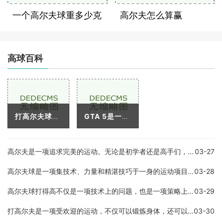
一个高尔夫球重多少克
高尔夫怎么算赢
高球百科
打高尔夫球是一项广受欢迎的运动项目，其难度系数颇高，需要球员掌握正确的击球姿势，才能够发挥出最佳的水平。而在高尔夫球中，打球姿势牌子无疑是非常关键的一部分。今天，
GTA 5是一款非常受欢迎的游戏，其中有很多任务和可玩性。其中之一就是高尔夫球场。在GTA 5中玩高尔夫，不仅可以使玩家放松身心，还可以带来额外的奖励和成就。本文将详细介绍如何
高尔夫是一项追求完美的运动。无论是初学者还是高手们，都需要花费大量的时间去练习和改善自己的技巧。在高尔夫比赛中，技术的优劣不仅决定着一个球员的胜负，也决定着他们的
03-27
高尔夫球是一项集技术、力量和精湛技巧于一身的运动项目。它的技术含量极高，不仅要求球员具备精湛的球技技术，还需要具备出色的心理素质和良好的体力素质。下面，我们来详细
03-28
高尔夫球打得高不仅是一项技术上的问题，也是一项策略上的问题。以下是如何打出高尔夫球的一些方法和技巧，让你成为一个优秀的高尔夫球手。调整球杆要知道如何调整球杆。在许
03-29
打高尔夫是一项受欢迎的运动，不仅可以锻炼身体，还可以享受大自然和社交。但是，要想成为一名优秀的高尔夫手，在比赛中取得好的成绩，需要准备一些必要的装备。本文将介绍打
03-30